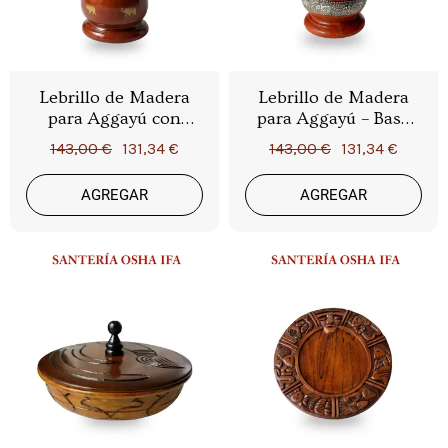
Lebrillo de Madera
Lebrillo de Madera
para Aggayú con
para Aggayú – Base
Incrustaciones
Ritual del Orisha de
143,00 €
131,34 €
143,00 €
131,34 €
Doradas – Base Ritual
la Fuerza y los
Premium de Fuerza y
Volcanes
AGREGAR
AGREGAR
Poder