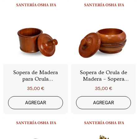
Sopera de Madera
Sopera de Orula de
para Orula
Madera – Sopera
(Orunmila) –
Ritual Artesanal para
35,00 €
35,00 €
Recipiente Ritual de
Orula en la Tradición
Ifá con Tapa
Ifá
AGREGAR
AGREGAR