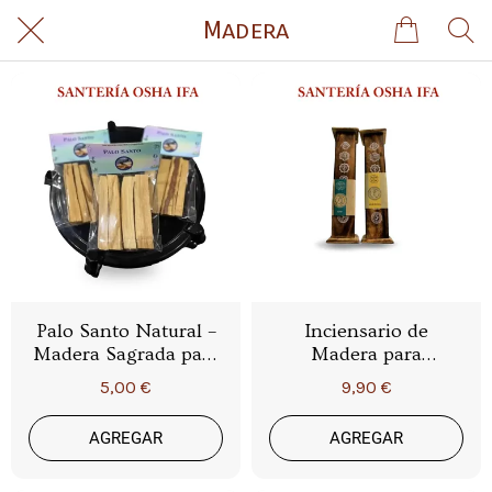
Madera
Palo Santo Natural –
Inciensario de
Madera Sagrada para
Madera para
Limpieza Espiritual,
Inciensos – Porta
5,00 €
9,90 €
Sahumerios y Rituales
Incienso Espiritual
para Altares y
AGREGAR
AGREGAR
Limpiezas