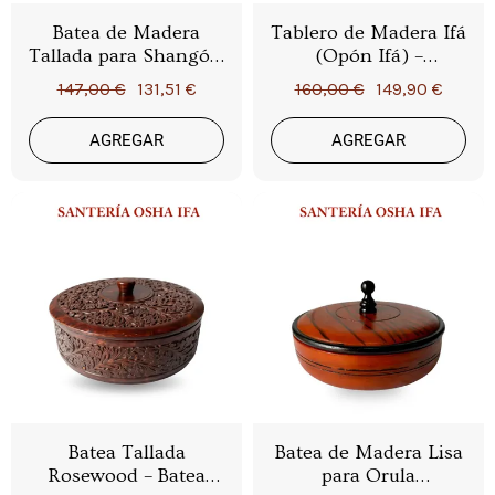
Batea de Madera
Tablero de Madera Ifá
Tallada para Shangó –
(Opón Ifá) –
Base Ritual Premium
Herramienta Sagrada
147,00 €
131,51 €
160,00 €
149,90 €
con Diseño Artesanal
de Adivinación de
Orunmila
AGREGAR
AGREGAR
Batea Tallada
Batea de Madera Lisa
Rosewood – Batea
para Orula