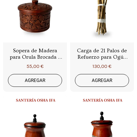
Sopera de Madera
Carga de 21 Palos de
para Orula Brocada –
Refuerzo para Ogún
Recipiente Ritual
Tradicional y
55,00 €
130,00 €
Premium de Ifá para
Espiritual
Orunmila
AGREGAR
AGREGAR