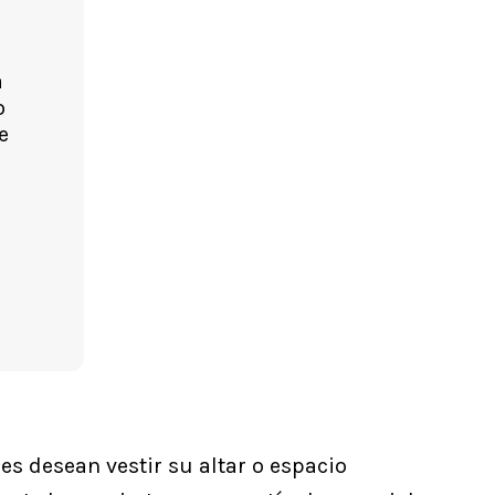
a
o
e
es desean vestir su altar o espacio